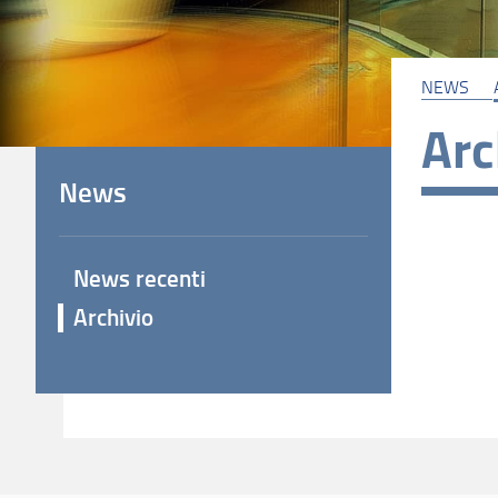
NEWS
Arc
News
News recenti
Archivio