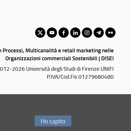
 Processi, Multicanalità e retail marketing nelle
Organizzazioni commerciali Sostenibili | DISEI
012-2026 Università degli Studi di Firenze UNIFI
P.IVA/Cod.Fis 01279680480
Via delle Pandette, 32 - 50127 Firenze (FI)
E-mail:
segreteria(AT)disei.unifi.it
PEC:
disei(AT)pec.unifi.it
Ho capito
Redazione Web
i